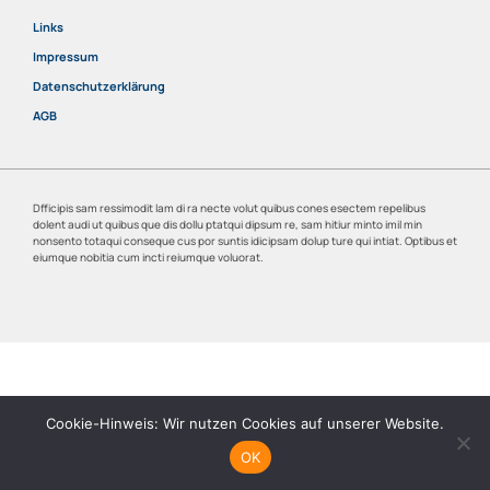
Links
Impressum
Datenschutzerklärung
AGB
Dfficipis sam ressimodit lam di ra necte volut quibus cones esectem repelibus
dolent audi ut quibus que dis dollu ptatqui dipsum re, sam hitiur minto imil min
nonsento totaqui conseque cus por suntis idicipsam dolup ture qui intiat. Optibus et
eiumque nobitia cum incti reiumque voluorat.
Cookie-Hinweis: Wir nutzen Cookies auf unserer Website.
OK