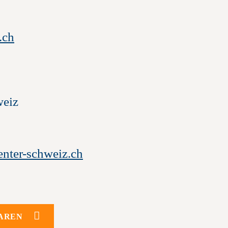
en
 Blog
.ch
weiz
nter-schweiz.ch
AREN