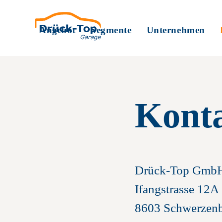
Angebot
Segmente
Unternehmen
Kont
Hagelcenter Schwe
Privatkunden
Portrai
Autoservice
Unternehmen
Jobs
Drück-Top Gmb
Carrosserie & Spri
Autogaragen
Team
Ifangstrasse 12A
8603 Schwerzen