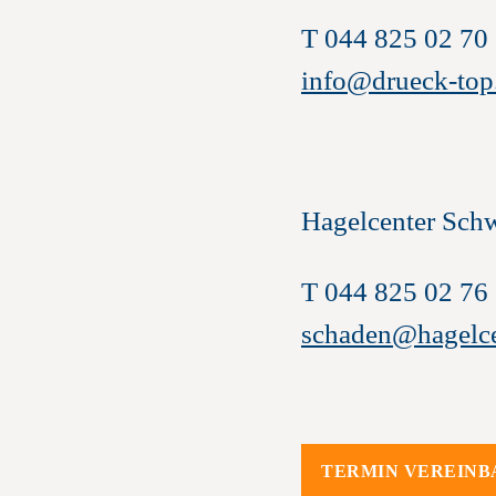
Felgenservice
Versicherung
News &
T 044 825 02 70
info@drueck-top
Reifenservice
Aufbereitung
Hagelcenter Sch
T 044 825 02 76
schaden@hagelce
TERMIN VEREINB