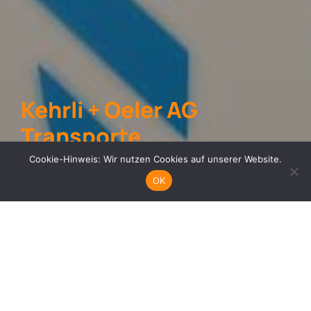
Kehrli + Oeler AG
Transporte
Cookie-Hinweis: Wir nutzen Cookies auf unserer Website.
Optaspic torpore eventLestinit omnimin ci
OK
Komplettlösung eos as
vernatibus